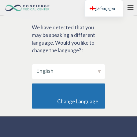
ქართული
მენიუ
We have detected that you
may be speaking a different
language. Would you like to
change the language? :
English
                        Change Language                    