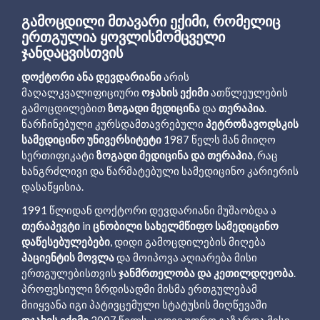
ᲒᲐᲛᲝᲪᲓᲘᲚᲘ ᲛᲗᲐᲕᲐᲠᲘ ᲔᲥᲘᲛᲘ, ᲠᲝᲛᲔᲚᲘᲪ
ᲔᲠᲗᲒᲣᲚᲘᲐ ᲧᲝᲕᲚᲘᲡᲛᲝᲛᲪᲕᲔᲚᲘ
ᲯᲐᲜᲓᲐᲪᲕᲘᲡᲗᲕᲘᲡ
დოქტორი ანა დევდარიანი
არის
მაღალკვალიფიციური
ოჯახის ექიმი
ათწლეულების
გამოცდილებით
ზოგადი მედიცინა
და
თერაპია
.
წარჩინებული კურსდამთავრებული
პეტროზავოდსკის
სამედიცინო უნივერსიტეტი
1987 წელს მან მიიღო
სერთიფიკატი
ზოგადი მედიცინა და თერაპია
, რაც
ხანგრძლივი და წარმატებული სამედიცინო კარიერის
დასაწყისია.
1991 წლიდან დოქტორი დევდარიანი მუშაობდა ა
თერაპევტი
in
ცნობილი სახელმწიფო სამედიცინო
დაწესებულებები
, დიდი გამოცდილების მიღება
პაციენტის მოვლა
და მოიპოვა აღიარება მისი
ერთგულებისთვის
ჯანმრთელობა და კეთილდღეობა
.
პროფესიული ზრდისადმი მისმა ერთგულებამ
მიიყვანა იგი პატივცემული სტატუსის მიღწევაში
ოჯახის ექიმი
2007 წელს, კიდევ უფრო გაზარდა მისი