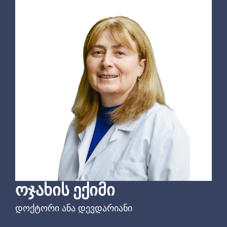
ᲝᲯᲐᲮᲘᲡ ᲔᲥᲘᲛᲘ
დოქტორი ანა დევდარიანი