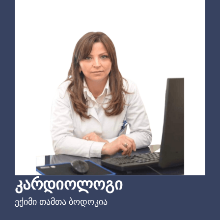
ᲙᲐᲠᲓᲘᲝᲚᲝᲒᲘ
ექიმი თამთა ბოდოკია