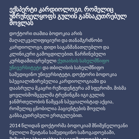
ᲔᲥᲡᲞᲔᲠᲢᲘ ᲙᲐᲠᲓᲘᲝᲚᲝᲒᲘ, ᲠᲝᲛᲔᲚᲘᲪ
ᲣᲖᲠᲣᲜᲕᲔᲚᲧᲝᲤᲡ ᲒᲣᲚᲘᲡ ᲒᲐᲜᲡᲐᲙᲣᲗᲠᲔᲑᲣᲚ
ᲛᲝᲕᲚᲐᲡ
დოქტორი თამთა ბოდოკია არის
მაღალკვალიფიციური და თანამგრძნობი
კარდიოლოგი, დიდი საგანმანათლებლო და
კლინიკური გამოცდილებით. წარჩინებული
კურსდამთავრებული
ქუთაისის სახელმწიფო
უნივერსიტეტი
და თბილისის სახელმწიფო
სამედიცინო უნივერსიტეტი, დოქტორი ბოდოკია
სპეციალიზირებულია კარდიოლოგიაში და
დაასრულა მკაცრი რეზიდენტურა ამ სფეროში. მისმა
ყოვლისმომცველმა ტრენინგმა იგი გულის
ჯანმრთელობის წამყვან სპეციალისტად აქცია,
რომელიც ცნობილია პაციენტების მოვლის
განსაკუთრებული ერთგულებით.
2014 წლიდან დოქტორმა ბოდოკიამ მნიშვნელოვანი
წვლილი შეიტანა სამედიცინო საზოგადოებაში,
მუშაობდა სხვადასხვა საავადმყოფოებსა და