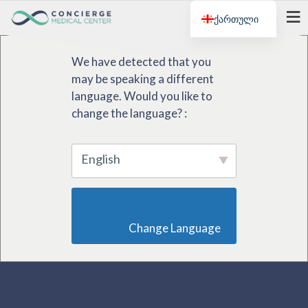
ქართული
მენიუ
We have detected that you
may be speaking a different
language. Would you like to
change the language? :
English
                        Change Language                    