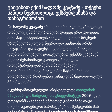
ᲒᲐᲘᲪᲐᲜᲘᲗ ᲔᲥᲘᲛ ᲡᲐᲚᲝᲛᲔ ᲙᲕᲐᲭᲐᲫᲔ - ᲗᲥᲕᲔᲜᲘ
ᲡᲐᲜᲓᲝ ᲜᲔᲕᲠᲝᲚᲝᲒᲘ ᲔᲥᲡᲞᲔᲠᲢᲘᲖᲘᲡᲐ ᲓᲐ
ᲗᲐᲜᲐᲒᲠᲫᲜᲝᲑᲘᲗ
Dr.
სალომე კვაჭაძე
არის გამორჩეული
ნევროლოგი
,
რომელიც ცნობილია თავისი ურყევი ერთგულებით
მისი პაციენტებისთვის უმაღლესი დონის ზრუნვის
უზრუნველსაყოფად. ნევროლოგიისადმი ღრმა
გატაცებით და პაციენტის კეთილდღეობისადმი
დაუმორჩილებელი ერთგულებით, ექიმმა კვაჭაძემ
შექმნა შესანიშნავი კარიერა, რომელიც
ორიენტირებულია პერსონალიზებული,
თანაგრძნობით მკურნალობის ჩატარებაზე იმ
პირებისთვის, რომლებიც განიცდიან ნევროლოგიურ
პრობლემებს.
ა
კურსდამთავრებული
პრესტიჟულთა
თბილისის
სახელმწიფო სამედიცინო უნივერსიტეტი
2009 წელს
დოქტორმა კვაჭაძემ სწრაფად გამოიჩინა თავი
თავისი აკადემიური წარმატებებით. შემდგომში მან
განაგრძო განათლება
პეტერბურგის სახელმწიფო