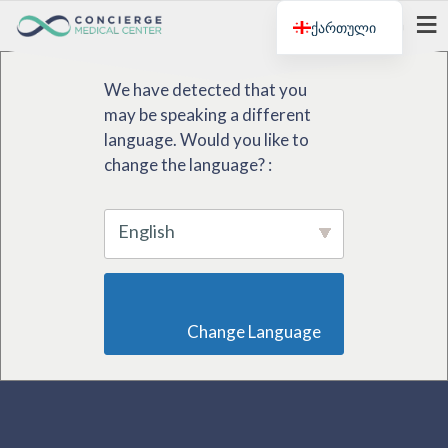
ქართული
მენიუ
We have detected that you
may be speaking a different
language. Would you like to
change the language? :
English
                        Change Language                    