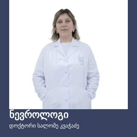
ᲜᲔᲕᲠᲝᲚᲝᲒᲘ
დოქტორი სალომე კვაჭაძე