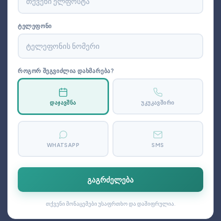
ᲢᲔᲚᲔᲤᲝᲜᲘ
ᲠᲝᲒᲝᲠ ᲨᲔᲒᲕᲘᲫᲚᲘᲐ ᲓᲐᲮᲛᲐᲠᲔᲑᲐ?
ᲓᲐᲯᲐᲕᲨᲜᲐ
ᲣᲙᲣᲙᲐᲕᲨᲘᲠᲘ
WHATSAPP
SMS
გაგრძელება
თქვენი მონაცემები უსაფრთხო და დაშიფრულია.