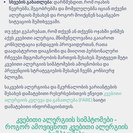
სხვების განათლება:
დარწმუნდით, რომ ოჯახის
წევრებმა, მეგობრებმა და მომვლელებმა იციან თქვენი
ალერგიის შესახებ და როგორ მოიქცნენ საგანგებო
სიტუაციის შემთხვევაში.
თუ ეჭვი გეპარებათ, რომ თქვენ ან თქვენს ოჯახში ვინმეს
აქვს კვებითი ალერგია, მნიშვნელოვანია გაიაროთ
კონსულტაცია ჯანდაცვის პროვაიდერთან, რათა
დაადასტუროთ დიაგნოზი და მიიღოთ პერსონალური
რჩევები მდგომარეობის მართვის შესახებ. შეიტყვეთ მეტი
კვებითი ალერგიის სიმპტომების ამოცნობისა და
პრევენციის სტრატეგიების შესახებ ჩვენს კონსიერჟ
ბლოგში.
საკვების ალერგიისა და მკურნალობის ვარიანტების
შესახებ დამატებითი რესურსებისთვის ეწვიეთ
კვებითი
ალერგიის კვლევა და განათლება (FARE)
საიტი
დამატებითი ინფორმაციისთვის.
ᲙᲕᲔᲑᲘᲗᲘ ᲐᲚᲔᲠᲒᲘᲘᲡ ᲡᲘᲛᲞᲢᲝᲛᲔᲑᲘ -
ᲠᲝᲒᲝᲠ ᲐᲛᲝᲕᲘᲪᲜᲝᲗ ᲙᲕᲔᲑᲘᲗᲘ ᲐᲚᲔᲠᲒᲘᲘᲡ