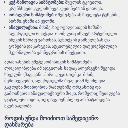
კუჭ-ნაწლავის სიმპტომები:
მუცლის ტკივილი,
კრუნჩხვები, გულისრევა, ღებინება ან დიარეა.
ორალური სიმპტომები:
შეშუპება ან ჩხვლეტა ტუჩებში,
პირში, ენაში ან ყელში.
ანაფილაქსია:
მძიმე, სიცოცხლისთვის საშიში
ალერგიული რეაქცია, რომელიც იწვევს არტერიული
წნევის სწრაფ ვარდნას, სუნთქვის გაძნელებას და
გონების დაკარგვას. აუცილებელია დაუყოვნებლივი
მკურნალობა ეპინეფრინის ინექციით.
ადამიანების უმეტესობისთვის სიმპტომები
ლოკალიზდება იმ ადგილას, სადაც ალერგენი შევიდა
სხეულში (მაგ. კანი, პირი, კუჭი). თუმცა, მძიმე
შემთხვევებში, ალერგიულმა რეაქციამ შეიძლება
გავლენა მოახდინოს რამდენიმე ორგანოზე და
გამოიწვიოს ანაფილაქსიური შოკი, რომელიც შეიძლება
ფატალური იყოს, თუ დაუყოვნებლივ არ ჩატარდება
მკურნალობა.
ᲠᲝᲓᲘᲡ ᲣᲜᲓᲐ ᲛᲝᲘᲫᲘᲝᲗ ᲡᲐᲛᲔᲓᲘᲪᲘᲜᲝ
ᲓᲐᲮᲛᲐᲠᲔᲑᲐ