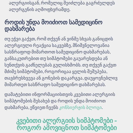
ალერგიისგან, რომელიც შეიძლება გაგრძელდეს
ალერგენის აღმოფხვრამდე.
ᲠᲝᲓᲘᲡ ᲣᲜᲓᲐ ᲛᲝᲘᲫᲘᲝᲗ ᲡᲐᲛᲔᲓᲘᲪᲘᲜᲝ
ᲓᲐᲮᲛᲐᲠᲔᲑᲐ
თუ ეჭვი გაქვთ, რომ თქვენ ან ვინმე სხვას განიცდის
ალერგიული რეაქცია საკვებზე, მნიშვნელოვანია
სასწრაფოდ მიმართოთ სამედიცინო დახმარებას,
განსაკუთრებით თუ სიმპტომები გაუარესდება ან
სუნთქვის გაძნელებას გულისხმობს. თუ თქვენ გაქვთ
მძიმე სიმპტომები, როგორიცაა ყელის შეშუპება,
თავბრუსხვევა ან გონების დაკარგვა, დაუყოვნებლივ
მიმართეთ სასწრაფო სამედიცინო დახმარებას.
დამატებითი ინფორმაციისთვის კვებითი ალერგიის
სიმპტომების შესახებ და როდის უნდა მოიძიოთ
დახმარება, ეწვიეთ ჩვენს
კონსიერჟის ბლოგი
.
ᲙᲕᲔᲑᲘᲗᲘ ᲐᲚᲔᲠᲒᲘᲘᲡ ᲡᲘᲛᲞᲢᲝᲛᲔᲑᲘ -
ᲠᲝᲒᲝᲠ ᲐᲛᲝᲕᲘᲪᲜᲝᲗ ᲡᲘᲛᲞᲢᲝᲛᲔᲑᲘ