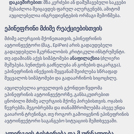
დაკავშირებით:
მზა კერძები ან დამუშავებული საკვები
შესაძლოა შეიცავდეს ფარულ ალერგენებს, ამიტომ
აუცილებელია ინგრედიენტების ორმაგი შემოწმება.
ᲔᲞᲘᲜᲔᲤᲠᲘᲜᲘ ᲛᲫᲘᲛᲔ ᲠᲔᲐᲥᲪᲘᲔᲑᲘᲡᲗᲕᲘᲡ
მძიმე ალერგიის მქონეთათვის, ეპინეფრინის
ავტოინჟექტორი (მაგ., EpiPen) არის გადაუდებელი
გადაუდებელი მკურნალობის კრიტიკული ინსტრუმენტი.
თუ ადამიანს აქვს სიმპტომები
ანაფილაქსია
(ძლიერი
შეშუპება, სუნთქვის გაძნელება ან გონების დაკარგვა),
ეპინეფრინის ინექციის შეყვანამ შეიძლება სწრაფად
შეცვალოს სიმპტომები და გადაარჩინოს სიცოცხლე.
აუცილებელია ყოველთვის გქონდეთ წვდომა
ეპინეფრინის ავტოინჟექტორზე, განსაკუთრებით
ცნობილი მძიმე ალერგიის მქონე პირებისთვის. ოჯახის
წევრებმა, მეგობრებმა და თანამშრომლებმა ასევე უნდა
გაიარონ ტრენინგი, თუ როგორ გამოიყენონ ეპინეფრინის
ავტოინჟექტორი საგანგებო სიტუაციის შემთხვევაში.
ᲐᲚᲔᲠᲒᲘᲘᲡ ᲢᲔᲡᲢᲘᲠᲔᲑᲐ ᲓᲐ ᲛᲙᲣᲠᲜᲐᲚᲝᲑᲐ