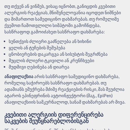
თუ თქვენ ან ვინმეს, ვისაც იცნობთ, განიცდის კვებითი
ალერგიის რეაქციას, მნიშვნელოვანია იცოდეთ ნიშნები
და მიმართოთ სამედიცინო დახმარებას. თუ რომელიმე
ქვემოთ ჩამოთვლილი სიმპტომი გამოჩნდება,
სასწრაფოდ გამოიძახეთ სასწრაფო დახმარება:
სუნთქვის ძლიერი გაძნელება ან ხიხინი
ყელის ან ტუჩების შეშუპება
ცნობიერების დაკარგვა ან სისუსტის შეგრძნება
მუცლის ძლიერი ტკივილი ან კრუნჩხვები
მუდმივი ღებინება ან დიარეა
ანაფილაქსია
არის სასწრაფო სამედიცინო დახმარება,
რომელიც საჭიროებს სასწრაფო დახმარებას. თუ
ადამიანს ემუქრება მძიმე რეაქციების რისკი, მას შეუძლია
ატაროს ეპინეფრინის ავტოინჟექტორი (მაგ., EpiPen)
ანაფილაქსიის სამკურნალოდ, სანამ დახმარებას არ მივა.
ᲙᲕᲔᲑᲘᲗᲘ ᲐᲚᲔᲠᲒᲘᲘᲡ ᲓᲘᲤᲔᲠᲔᲜᲪᲘᲠᲔᲑᲐ
ᲡᲐᲙᲕᲔᲑᲘᲡ ᲨᲔᲣᲬᲧᲜᲐᲠᲔᲑᲚᲝᲑᲘᲡᲒᲐᲜ