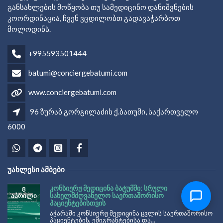
განსახლების მოწყობა თუ სამედიცინო დანიშვნების
კოორდინაცია, ჩვენ ვცდილობთ გადავაჭარბოთ
მოლოდინს.
+995593501444
batumi@conciergebatumi.com
www.conciergebatumi.com
96 ზურაბ გორგილაძის ქ.ბათუმი, საქართველო
6000
ᲣᲐᲮᲚᲔᲡᲘ ᲐᲛᲑᲔᲑᲘ
ᲙᲝᲜᲡᲘᲔᲠᲟ ᲛᲔᲓᲘᲪᲘᲜᲐ ᲑᲐᲢᲣᲛᲨᲘ: ᲡᲠᲣᲚᲘ
8
ᲡᲐᲮᲔᲚᲛᲫᲦᲕᲐᲜᲔᲚᲝ ᲡᲐᲔᲠᲗᲐᲨᲝᲠᲘᲡᲝ
ᲐᲞᲠᲘᲚᲘ
ᲞᲐᲪᲘᲔᲜᲢᲔᲑᲘᲡᲗᲕᲘᲡ
აჭარაში კონსიერჟ მედიცინა ცვლის საერთაშორისო
პაციენტების, ემიგრანტებისა და...