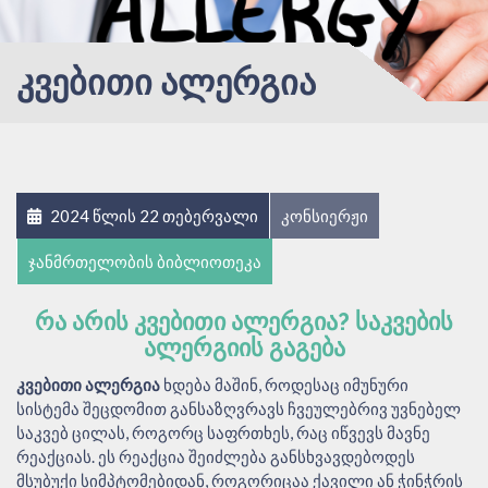
ᲙᲕᲔᲑᲘᲗᲘ ᲐᲚᲔᲠᲒᲘᲐ
2024 წლის 22 თებერვალი
კონსიერჟი
ჯანმრთელობის ბიბლიოთეკა
ᲠᲐ ᲐᲠᲘᲡ ᲙᲕᲔᲑᲘᲗᲘ ᲐᲚᲔᲠᲒᲘᲐ? ᲡᲐᲙᲕᲔᲑᲘᲡ
ᲐᲚᲔᲠᲒᲘᲘᲡ ᲒᲐᲒᲔᲑᲐ
კვებითი ალერგია
ხდება მაშინ, როდესაც იმუნური
სისტემა შეცდომით განსაზღვრავს ჩვეულებრივ უვნებელ
საკვებ ცილას, როგორც საფრთხეს, რაც იწვევს მავნე
რეაქციას. ეს რეაქცია შეიძლება განსხვავდებოდეს
მსუბუქი სიმპტომებიდან, როგორიცაა ქავილი ან ჭინჭრის