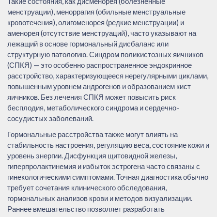
Такие состояния, как дисменорея (болезненные
менструации), меноррагия (обильные менструальные
кровотечения), олигоменорея (редкие менструации) и
аменорея (отсутствие менструаций), часто указывают на
лежащий в основе гормональный дисбаланс или
структурную патологию. Синдром поликистозных яичников
(СПКЯ) — это особенно распространенное эндокринное
расстройство, характеризующееся нерегулярными циклами,
повышенным уровнем андрогенов и образованием кист
яичников. Без лечения СПКЯ может повысить риск
бесплодия, метаболического синдрома и сердечно-
сосудистых заболеваний.
Гормональные расстройства также могут влиять на
стабильность настроения, регуляцию веса, состояние кожи и
уровень энергии. Дисфункция щитовидной железы,
гиперпролактинемия и избыток эстрогена часто связаны с
гинекологическими симптомами. Точная диагностика обычно
требует сочетания клинического обследования,
гормональных анализов крови и методов визуализации.
Раннее вмешательство позволяет разработать