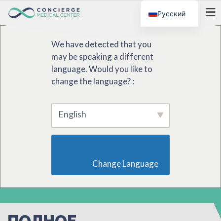
Русский
МЕНЮ
We have detected that you
may be speaking a different
language. Would you like to
change the language? :
English
                        Change Language                    
ПОЛНОЕ