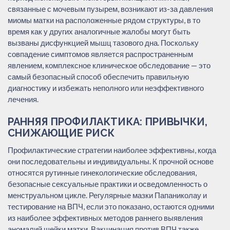
связанные с мочевым пузырем, возникают из-за давления
миомы матки на расположенные рядом структуры, в то
время как у других аналогичные жалобы могут быть
вызваны дисфункцией мышц тазового дна. Поскольку
совпадение симптомов является распространенным
явлением, комплексное клиническое обследование — это
самый безопасный способ обеспечить правильную
диагностику и избежать неполного или неэффективного
лечения.
РАННЯЯ ПРОФИЛАКТИКА: ПРИВЫЧКИ,
СНИЖАЮЩИЕ РИСК
Профилактические стратегии наиболее эффективны, когда
они последовательны и индивидуальны. К прочной основе
относятся рутинные гинекологические обследования,
безопасные сексуальные практики и осведомленность о
менструальном цикле. Регулярные мазки Папаниколау и
тестирование на ВПЧ, если это показано, остаются одними
из наиболее эффективных методов раннего выявления
аномалий шейки матки. Вакцинация против ВПЧ также