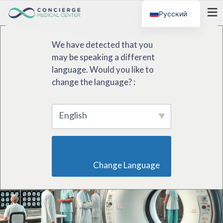
Русский
МЕНЮ
We have detected that you
may be speaking a different
language. Would you like to
change the language? :
English
                        Change Language                    