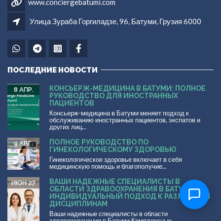
www.conciergebatumi.com
Улица Зураба Горгиладзе, 96, Батуми, Грузия 6000
ПОСЛЕДНИЕ НОВОСТИ
КОНСЬЕРЖ-МЕДИЦИНА В БАТУМИ: ПОЛНОЕ
8 АПР.
РУКОВОДСТВО ДЛЯ ИНОСТРАННЫХ
ПАЦИЕНТОВ
Консьерж-медицина в Батуми меняет подход к
обслуживанию иностранных пациентов, экспатов и
других лиц...
ПОЛНОЕ РУКОВОДСТВО ПО
9 АВГ.
ГИНЕКОЛОГИЧЕСКОМУ ЗДОРОВЬЮ
Гинекологическое здоровье включает в себя
медицинскую помощь и благополучие...
ВАШИ НАДЕЖНЫЕ СПЕЦИАЛИСТЫ В
ИЮН 27
ОБЛАСТИ ЗДРАВООХРАНЕНИЯ В БАТУМИ:
ИНДИВИДУАЛЬНЫЙ ПОДХОД К РАЗЛИЧНЫМ
ДИСЦИПЛИНАМ
Ваши надежные специалисты в области
здравоохранения в Батуми Комплексные