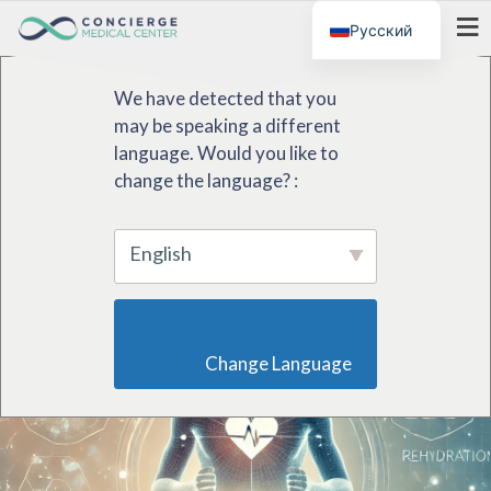
Русский
МЕНЮ
We have detected that you
may be speaking a different
language. Would you like to
change the language? :
English
                        Change Language                    