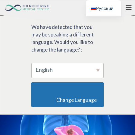
Русский
МЕНЮ
We have detected that you
may be speaking a different
language. Would you like to
change the language? :
English
                        Change Language                    