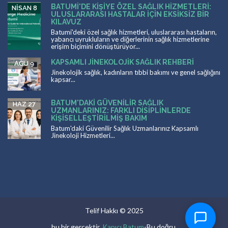
BATUMI'DE KIŞIYE ÖZEL SAĞLIK HIZMETLERI:
NISAN 8
ULUSLARARASI HASTALAR İÇIN EKSIKSIZ BIR
KILAVUZ
Batumi'deki özel sağlık hizmetleri, uluslararası hastaların,
yabancı uyrukluların ve diğerlerinin sağlık hizmetlerine
erişim biçimini dönüştürüyor...
KAPSAMLI JINEKOLOJIK SAĞLIK REHBERI
AĞU 9
Jinekolojik sağlık, kadınların tıbbi bakımı ve genel sağlığını
kapsar...
BATUM'DAKI GÜVENILIR SAĞLIK
HAZ 27
UZMANLARINIZ: FARKLI DISIPLINLERDE
KIŞISELLEŞTIRILMIŞ BAKIM
Batum'daki Güvenilir Sağlık Uzmanlarınız Kapsamlı
Jinekoloji Hizmetleri...
Telif Hakkı © 2025
bu bir gerçektir.
Kapıcı Batum
-Bu doğru.