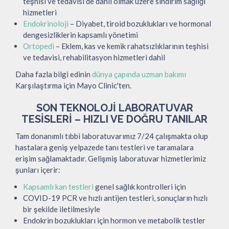
teşhisi ve tedavisi de dahil olmak üzere sindirim sağlığı
hizmetleri
Endokrinoloji
– Diyabet, tiroid bozuklukları ve hormonal
dengesizliklerin kapsamlı yönetimi
Ortopedi
– Eklem, kas ve kemik rahatsızlıklarının teşhisi
ve tedavisi, rehabilitasyon hizmetleri dahil
Daha fazla bilgi edinin
dünya çapında uzman bakımı
Karşılaştırma için Mayo Clinic'ten.
SON TEKNOLOJI LABORATUVAR
TESISLERI – HIZLI VE DOĞRU TANILAR
Tam donanımlı tıbbi laboratuvarımız 7/24 çalışmakta olup
hastalara geniş yelpazede tanı testleri ve taramalara
erişim sağlamaktadır. Gelişmiş laboratuvar hizmetlerimiz
şunları içerir:
Kapsamlı kan testleri
genel sağlık kontrolleri için
COVID-19 PCR ve hızlı antijen testleri, sonuçların hızlı
bir şekilde iletilmesiyle
Endokrin bozuklukları için hormon ve metabolik testler