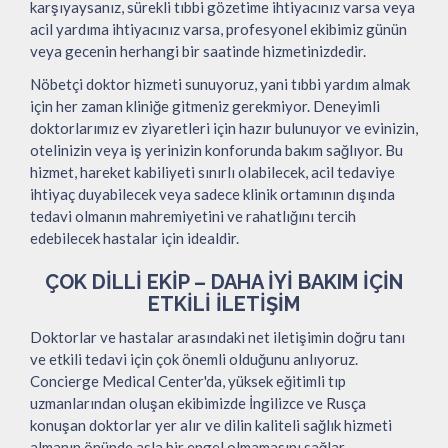
karşıyaysanız, sürekli tıbbi gözetime ihtiyacınız varsa veya
acil yardıma ihtiyacınız varsa, profesyonel ekibimiz günün
veya gecenin herhangi bir saatinde hizmetinizdedir.
Nöbetçi doktor hizmeti sunuyoruz, yani tıbbi yardım almak
için her zaman kliniğe gitmeniz gerekmiyor. Deneyimli
doktorlarımız ev ziyaretleri için hazır bulunuyor ve evinizin,
otelinizin veya iş yerinizin konforunda bakım sağlıyor. Bu
hizmet, hareket kabiliyeti sınırlı olabilecek, acil tedaviye
ihtiyaç duyabilecek veya sadece klinik ortamının dışında
tedavi olmanın mahremiyetini ve rahatlığını tercih
edebilecek hastalar için idealdir.
ÇOK DILLI EKIP – DAHA İYI BAKIM İÇIN
ETKILI İLETIŞIM
Doktorlar ve hastalar arasındaki net iletişimin doğru tanı
ve etkili tedavi için çok önemli olduğunu anlıyoruz.
Concierge Medical Center'da, yüksek eğitimli tıp
uzmanlarından oluşan ekibimizde İngilizce ve Rusça
konuşan doktorlar yer alır ve dilin kaliteli sağlık hizmeti
almanın önünde asla bir engel olmamasını sağlar.