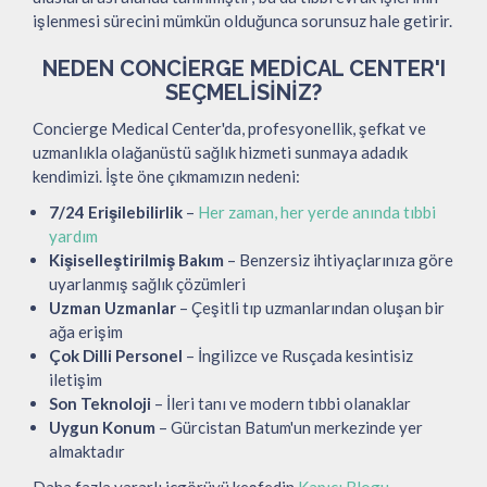
işlenmesi sürecini mümkün olduğunca sorunsuz hale getirir.
NEDEN CONCIERGE MEDICAL CENTER'I
SEÇMELISINIZ?
Concierge Medical Center'da, profesyonellik, şefkat ve
uzmanlıkla olağanüstü sağlık hizmeti sunmaya adadık
kendimizi. İşte öne çıkmamızın nedeni:
7/24 Erişilebilirlik
–
Her zaman, her yerde anında tıbbi
yardım
Kişiselleştirilmiş Bakım
– Benzersiz ihtiyaçlarınıza göre
uyarlanmış sağlık çözümleri
Uzman Uzmanlar
– Çeşitli tıp uzmanlarından oluşan bir
ağa erişim
Çok Dilli Personel
– İngilizce ve Rusçada kesintisiz
iletişim
Son Teknoloji
– İleri tanı ve modern tıbbi olanaklar
Uygun Konum
– Gürcistan Batum'un merkezinde yer
almaktadır
Daha fazla yararlı içgörüyü keşfedin
Kapıcı Blogu
.