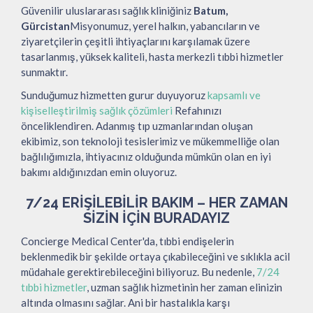
Güvenilir uluslararası sağlık kliniğiniz
Batum,
Gürcistan
Misyonumuz, yerel halkın, yabancıların ve
ziyaretçilerin çeşitli ihtiyaçlarını karşılamak üzere
tasarlanmış, yüksek kaliteli, hasta merkezli tıbbi hizmetler
sunmaktır.
Sunduğumuz hizmetten gurur duyuyoruz
kapsamlı ve
kişiselleştirilmiş sağlık çözümleri
Refahınızı
önceliklendiren. Adanmış tıp uzmanlarından oluşan
ekibimiz, son teknoloji tesislerimiz ve mükemmelliğe olan
bağlılığımızla, ihtiyacınız olduğunda mümkün olan en iyi
bakımı aldığınızdan emin oluyoruz.
7/24 ERIŞILEBILIR BAKIM – HER ZAMAN
SIZIN İÇIN BURADAYIZ
Concierge Medical Center'da, tıbbi endişelerin
beklenmedik bir şekilde ortaya çıkabileceğini ve sıklıkla acil
müdahale gerektirebileceğini biliyoruz. Bu nedenle,
7/24
tıbbi hizmetler
, uzman sağlık hizmetinin her zaman elinizin
altında olmasını sağlar. Ani bir hastalıkla karşı