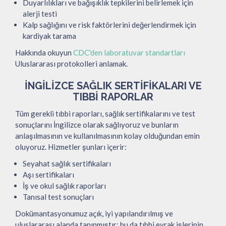
Duyarlılıkları ve bağışıklık tepkilerini belirlemek için
alerji testi
Kalp sağlığını ve risk faktörlerini değerlendirmek için
kardiyak tarama
Hakkında okuyun
CDC'den laboratuvar standartları
Uluslararası protokolleri anlamak.
İNGILIZCE SAĞLIK SERTIFIKALARI VE
TIBBI RAPORLAR
Tüm gerekli tıbbi raporları, sağlık sertifikalarını ve test
sonuçlarını İngilizce olarak sağlıyoruz ve bunların
anlaşılmasının ve kullanılmasının kolay olduğundan emin
oluyoruz. Hizmetler şunları içerir:
Seyahat sağlık sertifikaları
Aşı sertifikaları
İş ve okul sağlık raporları
Tanısal test sonuçları
Dokümantasyonumuz açık, iyi yapılandırılmış ve
uluslararası alanda tanınmıştır; bu da tıbbi evrak işlerinin