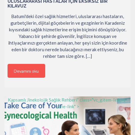
ULUSLARARASI HASTALAR İÇIN EKSIKSIZ BIR
KILAVUZ
Batumi'deki özel sağlık hizmetleri, uluslararası hastaların,
gurbetçilerin, dijital göçebelerin ve gezginlerin Karadeniz
kıyısındaki sağlık hizmetlerine erişim biçimini dönüştürüyor.
Yabancı bir şehirde güvenilir, İngilizce konuşan ve
ihtiyaçlarınızı gerçekten anlayan, her şeyi sizin için koordine
eden bir doktoru nerede bulacağınızı merak ettiyseniz, bu
rehber tam size göre. […]
Devamını oku
Kapsamlı Jinekolojik Sağlık Rehberi" class="vc_gitem-link vc-
zone-link" >