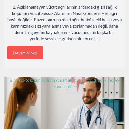
1. Açıklanamayan vücut ağrılarının ardındaki gizli sağlık
koşulları Vücut Sessiz Alarmları Nasıl Gönderir Her ağrı
basit değildir. Bazen omzunuzdaki ağrı, belinizdeki baskı veya
karnınızdaki sızı yaralanma veya zorlanmadan değil, daha
derin bir şeyden kaynaklanır - vücudunuzun başka bir
yerinde sessizce gelişen bir sorun [...]
Devamını oku
Bir Proktologun Rolünü Anlamak" class="vc_gitem-link vc-
zone-link" >