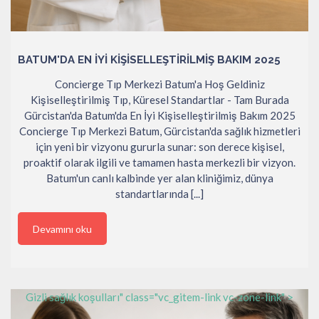
BATUM'DA EN İYI KIŞISELLEŞTIRILMIŞ BAKIM 2025
Concierge Tıp Merkezi Batum'a Hoş Geldiniz
Kişiselleştirilmiş Tıp, Küresel Standartlar - Tam Burada
Gürcistan'da Batum'da En İyi Kişiselleştirilmiş Bakım 2025
Concierge Tıp Merkezi Batum, Gürcistan'da sağlık hizmetleri
için yeni bir vizyonu gururla sunar: son derece kişisel,
proaktif olarak ilgili ve tamamen hasta merkezli bir vizyon.
Batum'un canlı kalbinde yer alan kliniğimiz, dünya
standartlarında [...]
Devamını oku
Gizli sağlık koşulları" class="vc_gitem-link vc-zone-link" >