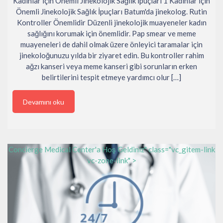
Kadınlar İçin Önemli Jinekolojik Sağlık İpuçları 1 Kadınlar İçin
Önemli Jinekolojik Sağlık İpuçları Batum'da jinekolog. Rutin
Kontroller Önemlidir Düzenli jinekolojik muayeneler kadın
sağlığını korumak için önemlidir. Pap smear ve meme
muayeneleri de dahil olmak üzere önleyici taramalar için
jinekoloğunuzu yılda bir ziyaret edin. Bu kontroller rahim
ağzı kanseri veya meme kanseri gibi sorunların erken
belirtilerini tespit etmeye yardımcı olur […]
Devamını oku
Concierge Medical Center'a Hoş Geldiniz" class="vc_gitem-link
vc-zone-link" >