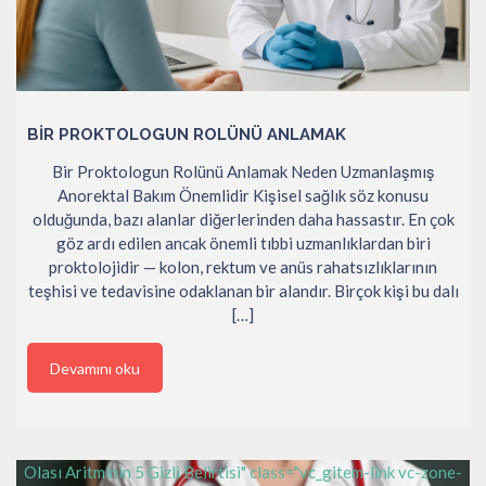
BIR PROKTOLOGUN ROLÜNÜ ANLAMAK
Bir Proktologun Rolünü Anlamak Neden Uzmanlaşmış
Anorektal Bakım Önemlidir Kişisel sağlık söz konusu
olduğunda, bazı alanlar diğerlerinden daha hassastır. En çok
göz ardı edilen ancak önemli tıbbi uzmanlıklardan biri
proktolojidir — kolon, rektum ve anüs rahatsızlıklarının
teşhisi ve tedavisine odaklanan bir alandır. Birçok kişi bu dalı
[…]
Devamını oku
Olası Aritminin 5 Gizli Belirtisi" class="vc_gitem-link vc-zone-