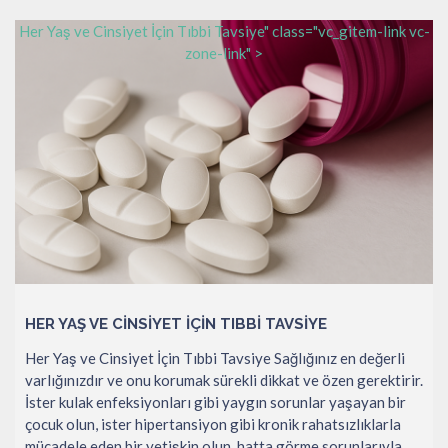
Her Yaş ve Cinsiyet İçin Tıbbi Tavsiye" class="vc_gitem-link vc-
zone-link" >
HER YAŞ VE CINSIYET İÇIN TIBBI TAVSIYE
Her Yaş ve Cinsiyet İçin Tıbbi Tavsiye Sağlığınız en değerli
varlığınızdır ve onu korumak sürekli dikkat ve özen gerektirir.
İster kulak enfeksiyonları gibi yaygın sorunlar yaşayan bir
çocuk olun, ister hipertansiyon gibi kronik rahatsızlıklarla
mücadele eden bir yetişkin olun, hatta görme sorunlarıyla