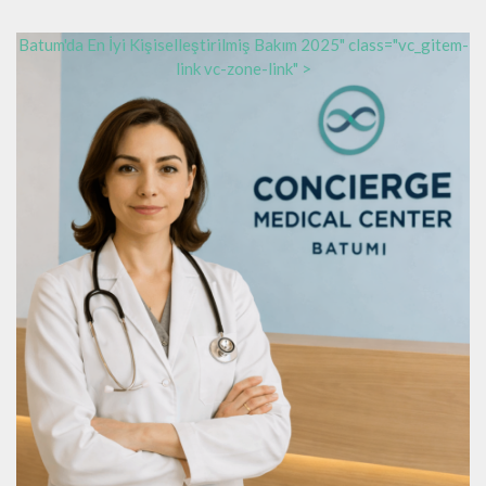
Batum'da En İyi Kişiselleştirilmiş Bakım 2025" class="vc_gitem-
link vc-zone-link" >