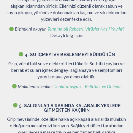
alışkanlıklarından biridir. Ellerinizi düzenli olarak sabun ve
suyla yıkayın, yüzünüze dokunmaktan kaçının ve sık dokunulan
yüzeyleri dezenfekte edin.
Bizimkini okuyun
Terminoloji Rehberi: Virüsler Nasıl Yayılır?
Detaylı bilgi için.
4. SU İÇMEYI VE BESLENMEYI SÜRDÜRÜN
Grip, vücuttaki su ve elektrolitleri tüketir. Su, bitki çayları ve
berrak et suları içmek dengeyi sağlamaya ve semptomları
yatıştırmaya yardımcı olabilir.
Makalemize bakın:
Dehidratasyon – Belirtiler ve Önleme
5. SALGINLAR SIRASINDA KALABALIK YERLERE
GITMEKTEN KAÇININ
Grip mevsiminde, özellikle halka açık kapalı alanlarda mümkün
olduğunca mesafenizi koruyun. Sağlık yetkilileri tarafından
öneriliyorsa maske takın ve her zaman halk sağlığı