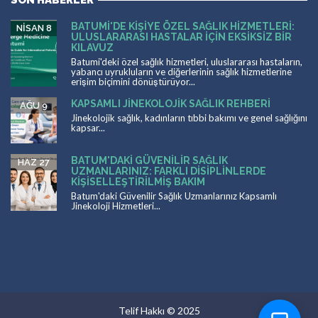
SON HABERLER
BATUMI'DE KIŞIYE ÖZEL SAĞLIK HIZMETLERI:
NISAN 8
ULUSLARARASI HASTALAR İÇIN EKSIKSIZ BIR
KILAVUZ
Batumi'deki özel sağlık hizmetleri, uluslararası hastaların,
yabancı uyrukluların ve diğerlerinin sağlık hizmetlerine
erişim biçimini dönüştürüyor...
KAPSAMLI JINEKOLOJIK SAĞLIK REHBERI
AĞU 9
Jinekolojik sağlık, kadınların tıbbi bakımı ve genel sağlığını
kapsar...
BATUM'DAKI GÜVENILIR SAĞLIK
HAZ 27
UZMANLARINIZ: FARKLI DISIPLINLERDE
KIŞISELLEŞTIRILMIŞ BAKIM
Batum'daki Güvenilir Sağlık Uzmanlarınız Kapsamlı
Jinekoloji Hizmetleri...
Telif Hakkı © 2025