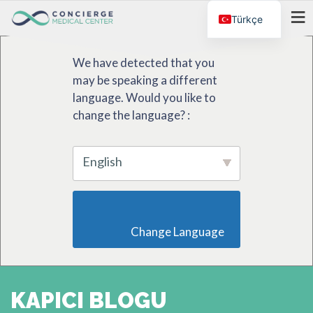
Türkçe
MENÜ
We have detected that you
may be speaking a different
language. Would you like to
change the language? :
English
                        Change Language                    
KAPICI BLOGU