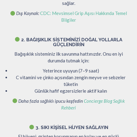
sağlar.
Dış Kaynak:
CDC: Mevsimsel Grip Aşısı Hakkında Temel
Bilgiler
2. BAĞIŞIKLIK SISTEMINIZI DOĞAL YOLLARLA
GÜÇLENDIRIN
Bağışıklık sisteminiz ilk savunma hattınızdır. Onu en iyi
durumda tutmak için:
Yeterince uyuyun (7–9 saat)
C vitamini ve çinko açısından zengin meyve ve sebzeler
tüketin
Günlük hafif egzersizlerle aktif kalın
Daha fazla sağlıklı ipucu keşfedin
Concierge Blog Sağlık
Rehberi
3. SIKI KIŞISEL HIJYEN SAĞLAYIN
El hijyeni, gripten korunmanın en kolay ve en güçlü