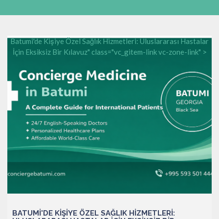
Batumi'de Kişiye Özel Sağlık Hizmetleri: Uluslararası Hastalar
İçin Eksiksiz Bir Kılavuz" class="vc_gitem-link vc-zone-link" >
BATUMI'DE KIŞIYE ÖZEL SAĞLIK HIZMETLERI: