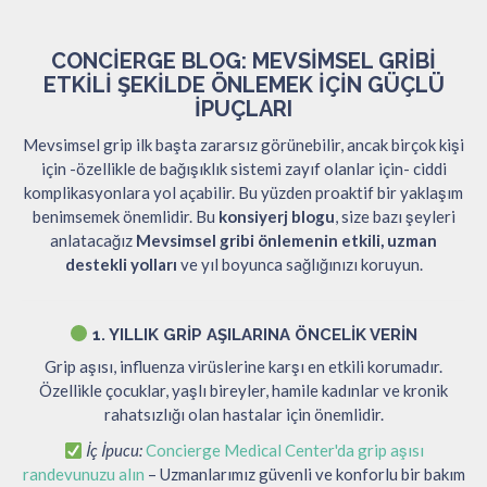
CONCIERGE BLOG: MEVSIMSEL GRIBI
ETKILI ŞEKILDE ÖNLEMEK İÇIN GÜÇLÜ
İPUÇLARI
Mevsimsel grip ilk başta zararsız görünebilir, ancak birçok kişi
için -özellikle de bağışıklık sistemi zayıf olanlar için- ciddi
komplikasyonlara yol açabilir. Bu yüzden proaktif bir yaklaşım
benimsemek önemlidir. Bu
konsiyerj blogu
, size bazı şeyleri
anlatacağız
Mevsimsel gribi önlemenin etkili, uzman
destekli yolları
ve yıl boyunca sağlığınızı koruyun.
1. YILLIK GRIP AŞILARINA ÖNCELIK VERIN
Grip aşısı, influenza virüslerine karşı en etkili korumadır.
Özellikle çocuklar, yaşlı bireyler, hamile kadınlar ve kronik
rahatsızlığı olan hastalar için önemlidir.
İç İpucu:
Concierge Medical Center'da grip aşısı
randevunuzu alın
– Uzmanlarımız güvenli ve konforlu bir bakım