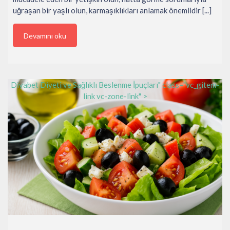
uğraşan bir yaşlı olun, karmaşıklıkları anlamak önemlidir [...]
Devamını oku
Diyabet Diyeti ve Sağlıklı Beslenme İpuçları" class="vc_gitem-
link vc-zone-link" >