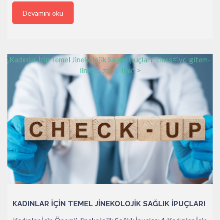
Devamını oku
Kadınlar İçin Temel Jinekolojik Sağlık İpuçları" class="vc_gitem-
link vc-zone-link" >
KADINLAR İÇIN TEMEL JINEKOLOJIK SAĞLIK İPUÇLARI