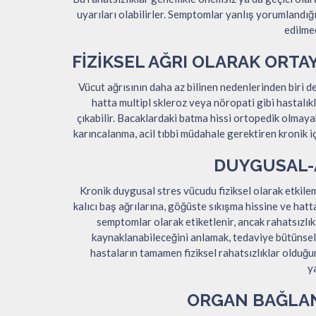
uyarıları olabilirler. Semptomlar yanlış yorumlandığ
edilmed
FIZIKSEL AĞRI OLARAK ORTA
Vücut ağrısının daha az bilinen nedenlerinden biri de
hatta multipl skleroz veya nöropati gibi hastalıkl
çıkabilir. Bacaklardaki batma hissi ortopedik olmayab
karıncalanma, acil tıbbi müdahale gerektiren kronik i
DUYGUSAL-A
Kronik duygusal stres vücudu fiziksel olarak etkil
kalıcı baş ağrılarına, göğüste sıkışma hissine ve hatt
semptomlar olarak etiketlenir, ancak rahatsızlık
kaynaklanabileceğini anlamak, tedaviye bütünsel 
hastaların tamamen fiziksel rahatsızlıklar olduğu
y
ORGAN BAĞLAN