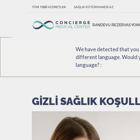
TÜM TIBBI HIZMETLER
SAĞLIK KÜTÜPHANESI AZ
RANDEVU REZERVASYON
We have detected that you
different language. Would y
language? :
GIZLI SAĞLIK KOŞUL