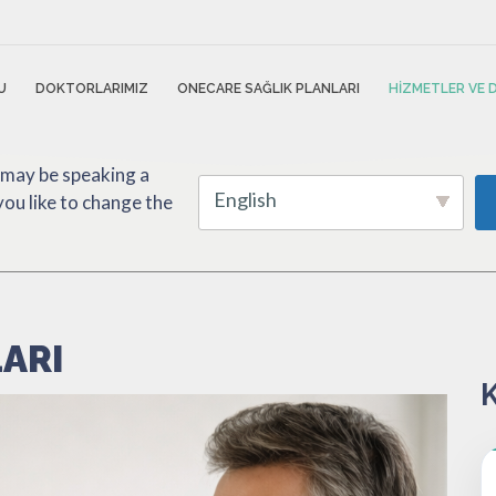
U
DOKTORLARIMIZ
ONECARE SAĞLIK PLANLARI
HIZMETLER VE
 may be speaking a
English
ou like to change the
LARI