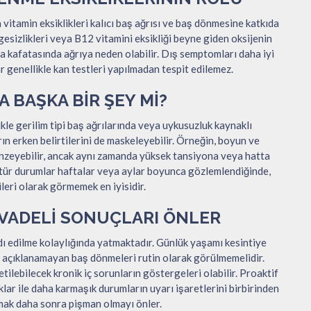
vitamin eksiklikleri kalıcı baş ağrısı ve baş dönmesine katkıda
ngesizlikleri veya B12 vitamini eksikliği beyne giden oksijenin
eya kafatasında ağrıya neden olabilir. Dış semptomları daha iyi
ar genellikle kan testleri yapılmadan tespit edilemez.
A BAŞKA BIR ŞEY MI?
ikle gerilim tipi baş ağrılarında veya uykusuzluk kaynaklı
rın erken belirtilerini de maskeleyebilir. Örneğin, boyun ve
benzeyebilir, ancak aynı zamanda yüksek tansiyona veya hatta
u tür durumlar haftalar veya aylar boyunca gözlemlendiğinde,
ileri olarak görmemek en iyisidir.
 VADELI SONUÇLARI ÖNLER
dı edilme kolaylığında yatmaktadır. Günlük yaşamı kesintiye
 açıklanamayan baş dönmeleri rutin olarak görülmemelidir.
etilebilecek kronik iç sorunların göstergeleri olabilir. Proaktif
klar ile daha karmaşık durumların uyarı işaretlerini birbirinden
olmak daha sonra pişman olmayı önler.