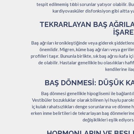
tespit edilmemiş tıbbi sorunlar yatıyor olabilir. B
kardiyovasküler disfonksiyon gibi altta yat
TEKRARLAYAN BAŞ AĞRIL
İŞARE
Baş ağrıları kronikleştiğinde veya giderek şiddetlen
önemlidir. Migren, küme baş ağrıları veya gerilim t
profilleri taşır. Bununla birlikte, sık baş ağrısı kafa 
de olabilir. Hastalar genellikle bu olasılıkları ha
kendilerine ila
BAŞ DÖNMESI: DÜŞÜK K
Baş dönmesi genellikle hipoglisemi ile bağlantılı
Vestibüler bozukluklar olarak bilinen iyi huylu paro
iç kulak rahatsızlıkları denge sorunlarına ve dönme hi
erken inme belirtileri de tekrarlayan baş dönmelerine 
değişiklikleri eşlik ediyors
HORMONLARIN VE BESLE