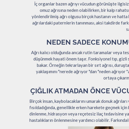
İç organlar bazen ağrıyı vücudun görünüşte ilgisiz 
omuz ağrısına neden olabilirken, bir kalp rahatsı
yönlendirilmiş ağrı olgusu birçok hastanın ve hatta b
ağrılardaki paternlerin tanınması, aksi takdirde far
s
NEDEN SADECE KONUM
Ağrı kalıcı olduğunda ancak rutin taramalar veya tes
düşünmek hayati önem taşır. Fonksiyonel tıp, gizli 
bakar. Örneğin tekrarlayan bir sırt ağrısı, duruşt
yaklaşımını "nerede ağrıyor "dan "neden ağrıyor "
ortaya çıkarm
ÇIĞLIK ATMADAN ÖNCE VÜC
Birçok insan, kaybolacaklarını umarak donuk ağrıları 
fısıldadığında, genellikle erken harekete geçmek için 
dinlenme, hidrasyon veya reçetesiz ilaç tedavisine ya
hastalıkların önlenmesine yardımcı olabilir. Farkındalı