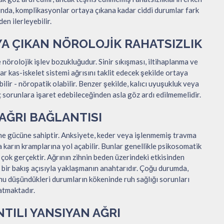
ında, komplikasyonlar ortaya çıkana kadar ciddi durumlar fark
en ilerleyebilir.
YA ÇIKAN NÖROLOJIK RAHATSIZLIK
 nörolojik işlev bozukluğudur. Sinir sıkışması, iltihaplanma ve
ar kas-iskelet sistemi ağrısını taklit edecek şekilde ortaya
ilir - nöropatik olabilir. Benzer şekilde, kalıcı uyuşukluk veya
ç sorunlara işaret edebileceğinden asla göz ardı edilmemelidir.
ĞRI BAĞLANTISI
eme gücüne sahiptir. Anksiyete, keder veya işlenmemiş travma
a karın kramplarına yol açabilir. Bunlar genellikle psikosomatik
 çok gerçektir. Ağrının zihnin beden üzerindeki etkisinden
bir bakış açısıyla yaklaşmanın anahtarıdır. Çoğu durumda,
nu düşündükleri durumların kökeninde ruh sağlığı sorunları
atmaktadır.
TILI YANSIYAN AĞRI