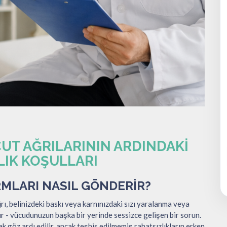
UT AĞRILARININ ARDINDAKI
LIK KOŞULLARI
RMLARI NASIL GÖNDERIR?
rı, belinizdeki baskı veya karnınızdaki sızı yaralanma veya
r - vücudunuzun başka bir yerinde sessizce gelişen bir sorun.
ak göz ardı edilir, ancak teşhis edilmemiş rahatsızlıkların erken