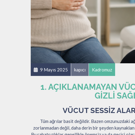
9 Mayıs 2025
kapıcı
Kadromuz
1. AÇIKLANAMAYAN VÜC
GIZLI SAĞ
VÜCUT SESSIZ ALA
Tüm ağrılar basit değildir. Bazen omzunuzdaki ağ
zorlanmadan değil, daha derin bir şeyden kaynaklanı
Bu rahatsızlıklar genellikle önemsiz ya da geçici olar