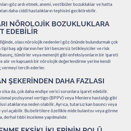
unları göz ardı etmek, anemi, vestibüler bozukluklar ve hatta
an daha ciddi hastalıkların teşhisini geciktirebilir.
ARI NÖROLOJIK BOZUKLUKLARA
T EDEBILIR
diğinde, olası nörolojik nedenleri göz önünde bulundurmak çok
ipi baş ağrılarının her biri benzersiz tetikleyiciler ve risk
içi basınç, tümörler veya menenjit gibi enfeksiyonların bir işareti
fife alır ve kapsamlı bir nörolojik değerlendirme yerine kendi
ç vermeyi tercih ederler.
AN ŞEKERINDEN DAHA FAZLASI
 olsa da, çok daha endişe verici sorunlara işaret edebilir.
ksismal pozisyonel vertigo (BPPV) veya Meniere hastalığı gibi
ssi ataklarına neden olabilir. Ayrıca, tutarsız kan basıncı veya
yol açabilir. Bu belirtilere özellikle mide bulantısı veya görme
a, derhal tıbbi inceleme yapılmalıdır.
NME EKSIKLIKLERININ ROLÜ