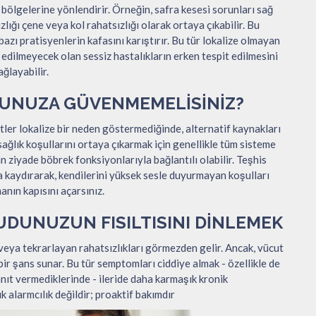
bölgelerine yönlendirir. Örneğin, safra kesesi sorunları sağ
zlığı çene veya kol rahatsızlığı olarak ortaya çıkabilir. Bu
azı pratisyenlerin kafasını karıştırır. Bu tür lokalize olmayan
k edilmeyecek olan sessiz hastalıkların erken tespit edilmesini
ağlayabilir.
UNUZA GÜVENMEMELISINIZ?
tler lokalize bir neden göstermediğinde, alternatif kaynakları
sağlık koşullarını ortaya çıkarmak için genellikle tüm sisteme
an ziyade böbrek fonksiyonlarıyla bağlantılı olabilir. Teşhis
a kaydırarak, kendilerini yüksek sesle duyurmayan koşulları
anın kapısını açarsınız.
UDUNUZUN FISILTISINI DINLEMEK
veya tekrarlayan rahatsızlıkları görmezden gelir. Ancak, vücut
bir şans sunar. Bu tür semptomları ciddiye almak - özellikle de
nıt vermediklerinde - ileride daha karmaşık kronik
k alarmcılık değildir; proaktif bakımdır