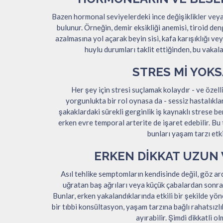
Bazen hormonal seviyelerdeki ince değişiklikler veya 
bulunur. Örneğin, demir eksikliği anemisi, tiroid de
azalmasına yol açarak beyin sisi, kafa karışıklığı v
huylu durumları taklit ettiğinden, bu vakal
STRES MI YOKS
Her şey için stresi suçlamak kolaydır - ve özell
yorgunlukta bir rol oynasa da - sessiz hastalıkla
şakaklardaki sürekli gerginlik iş kaynaklı strese 
erken evre temporal arterite de işaret edebilir. B
bunları yaşam tarzı etk
ERKEN DIKKAT UZUN
Asıl tehlike semptomların kendisinde değil, göz ar
uğratan baş ağrıları veya küçük çabalardan sonra
Bunlar, erken yakalandıklarında etkili bir şekilde yön
bir tıbbi konsültasyon, yaşam tarzına bağlı rahatsızlı
ayırabilir. Şimdi dikkatli 