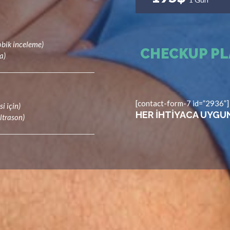
obik inceleme)
CHECKUP PLA
a)
[contact-form-7 id=”2936”]
i için)
HER IHTIYACA UYGUN
ultrason)