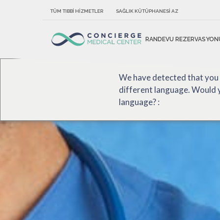
TÜM TIBBI HIZMETLER
SAĞLIK KÜTÜPHANESI AZ
RANDEVU REZERVASYON
We have detected that you
different language. Would y
language? :