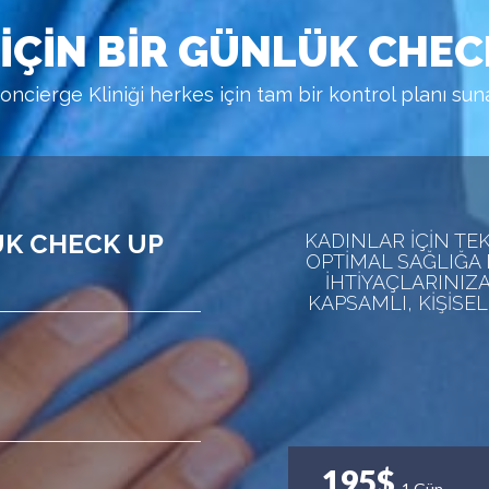
IÇIN BIR GÜNLÜK CHEC
oncierge Kliniği herkes için tam bir kontrol planı sun
ÜK CHECK UP
KADINLAR IÇIN TE
OPTIMAL SAĞLIĞA 
IHTIYAÇLARINIZ
KAPSAMLI, KIŞISEL
195$
1 Gün