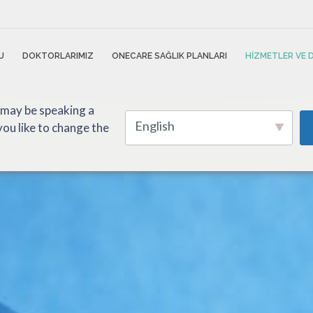
U
DOKTORLARIMIZ
ONECARE SAĞLIK PLANLARI
HIZMETLER VE
 may be speaking a
English
ou like to change the