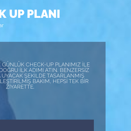
K UP PLANI
ar
K GÜNLÜK CHECK-UP PLANIMIZ ILE
DOĞRU ILK ADIMI ATIN. BENZERSIZ
A UYACAK ŞEKILDE TASARLANMIŞ
LEŞTIRILMIŞ BAKIM, HEPSI TEK BIR
ZIYARETTE.