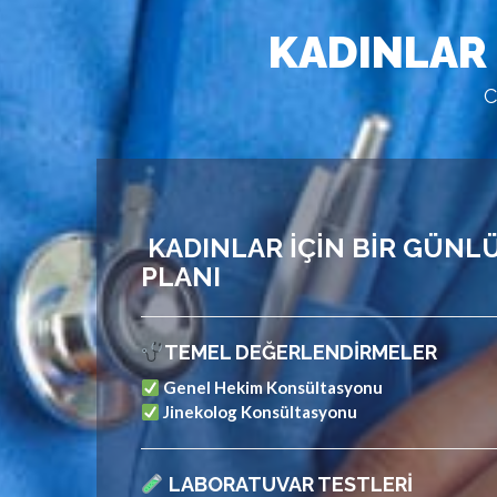
KADINLAR 
C
KADINLAR İÇIN BIR GÜNL
PLANI
TEMEL DEĞERLENDIRMELER
Genel Hekim Konsültasyonu
Jinekolog Konsültasyonu
LABORATUVAR TESTLERI