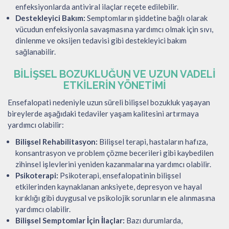
enfeksiyonlarda antiviral ilaçlar reçete edilebilir.
Destekleyici Bakım:
Semptomların şiddetine bağlı olarak
vücudun enfeksiyonla savaşmasına yardımcı olmak için sıvı,
dinlenme ve oksijen tedavisi gibi destekleyici bakım
sağlanabilir.
BILIŞSEL BOZUKLUĞUN VE UZUN VADELI
ETKILERIN YÖNETIMI
Ensefalopati nedeniyle uzun süreli bilişsel bozukluk yaşayan
bireylerde aşağıdaki tedaviler yaşam kalitesini artırmaya
yardımcı olabilir:
Bilişsel Rehabilitasyon:
Bilişsel terapi, hastaların hafıza,
konsantrasyon ve problem çözme becerileri gibi kaybedilen
zihinsel işlevlerini yeniden kazanmalarına yardımcı olabilir.
Psikoterapi:
Psikoterapi, ensefalopatinin bilişsel
etkilerinden kaynaklanan anksiyete, depresyon ve hayal
kırıklığı gibi duygusal ve psikolojik sorunların ele alınmasına
yardımcı olabilir.
Bilişsel Semptomlar İçin İlaçlar:
Bazı durumlarda,