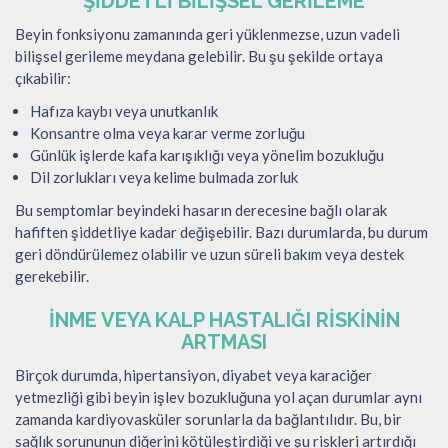
ŞIDDETLI BILIŞSEL GERILEME
Beyin fonksiyonu zamanında geri yüklenmezse, uzun vadeli
bilişsel gerileme meydana gelebilir. Bu şu şekilde ortaya
çıkabilir:
Hafıza kaybı veya unutkanlık
Konsantre olma veya karar verme zorluğu
Günlük işlerde kafa karışıklığı veya yönelim bozukluğu
Dil zorlukları veya kelime bulmada zorluk
Bu semptomlar beyindeki hasarın derecesine bağlı olarak
hafiften şiddetliye kadar değişebilir. Bazı durumlarda, bu durum
geri döndürülemez olabilir ve uzun süreli bakım veya destek
gerekebilir.
İNME VEYA KALP HASTALIĞI RISKININ
ARTMASI
Birçok durumda, hipertansiyon, diyabet veya karaciğer
yetmezliği gibi beyin işlev bozukluğuna yol açan durumlar aynı
zamanda kardiyovasküler sorunlarla da bağlantılıdır. Bu, bir
sağlık sorununun diğerini kötüleştirdiği ve şu riskleri artırdığı