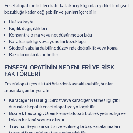
Ensefalopati belirtileri hafif kafa karışıklığından şiddetli bilişsel
bozukluğa kadar değişebilir ve şunları içerebilir:
Hafıza kaybı
Kişilik değişiklikleri
Konsantre olma veya net düşünme zorluğu
Kafa karışıklığı veya yönelim bozukluğu
Şiddetli vakalarda bilinç düzeyinde değişiklik veya koma
Bazı durumlarda nöbetler
ENSEFALOPATININ NEDENLERI VE RISK
FAKTÖRLERI
Ensefalopati çeşitli faktörlerden kaynaklanabilir, bunlar
arasında şunlar yer alır:
Karaciğer Hastalığı:
Siroz veya karaciğer yetmezliği gibi
durumlar hepatik ensefalopatiye yol açabilir.
Böbrek hastalığı:
Üremik ensefalopati böbrek yetmezliği ve
toksin birikimi sonucu oluşur.
Travma:
Beyin sarsıntısı ve ezilme gibi baş yaralanmaları
travmatik ensefalopatiye neden olabilir.