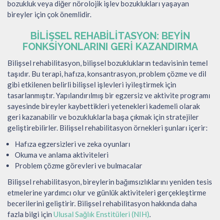
bozukluk veya diğer nörolojik işlev bozuklukları yaşayan
bireyler için çok önemlidir.
BILIŞSEL REHABILITASYON: BEYIN
FONKSIYONLARINI GERI KAZANDIRMA
Bilişsel rehabilitasyon, bilişsel bozuklukların tedavisinin temel
taşıdır. Bu terapi, hafıza, konsantrasyon, problem çözme ve dil
gibi etkilenen belirli bilişsel işlevleri iyileştirmek için
tasarlanmıştır. Yapılandırılmış bir egzersiz ve aktivite programı
sayesinde bireyler kaybettikleri yetenekleri kademeli olarak
geri kazanabilir ve bozukluklarla başa çıkmak için stratejiler
geliştirebilirler. Bilişsel rehabilitasyon örnekleri şunları içerir:
Hafıza egzersizleri ve zeka oyunları
Okuma ve anlama aktiviteleri
Problem çözme görevleri ve bulmacalar
Bilişsel rehabilitasyon, bireylerin bağımsızlıklarını yeniden tesis
etmelerine yardımcı olur ve günlük aktiviteleri gerçekleştirme
becerilerini geliştirir. Bilişsel rehabilitasyon hakkında daha
fazla bilgi için
Ulusal Sağlık Enstitüleri (NIH)
.