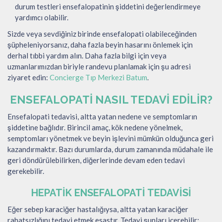
durum testleri ensefalopatinin şiddetini değerlendirmeye
yardımcı olabilir.
Sizde veya sevdiğiniz birinde ensefalopati olabileceğinden
şüpheleniyorsanız, daha fazla beyin hasarını önlemek için
derhal tıbbi yardım alın. Daha fazla bilgi için veya
uzmanlarımızdan biriyle randevu planlamak için şu adresi
ziyaret edin:
Concierge Tıp Merkezi Batum
.
ENSEFALOPATI NASIL TEDAVI EDILIR?
Ensefalopati tedavisi, altta yatan nedene ve semptomların
şiddetine bağlıdır. Birincil amaç, kök nedene yönelmek,
semptomları yönetmek ve beyin işlevini mümkün olduğunca geri
kazandırmaktır. Bazı durumlarda, durum zamanında müdahale ile
geri döndürülebilirken, diğerlerinde devam eden tedavi
gerekebilir.
HEPATIK ENSEFALOPATI TEDAVISI
Eğer sebep karaciğer hastalığıysa, altta yatan karaciğer
rahatsızlığını tedavi etmek esastır. Tedavi şunları içerebilir: