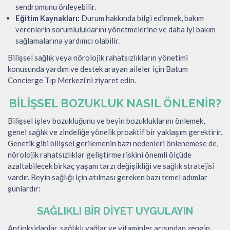
sendromunu önleyebilir.
Eğitim Kaynakları:
Durum hakkında bilgi edinmek, bakım
verenlerin sorumluluklarını yönetmelerine ve daha iyi bakım
sağlamalarına yardımcı olabilir.
Bilişsel sağlık veya nörolojik rahatsızlıkların yönetimi
konusunda yardım ve destek arayan aileler için Batum
Concierge Tıp Merkezi'ni ziyaret edin.
BILIŞSEL BOZUKLUK NASIL ÖNLENIR?
Bilişsel işlev bozukluğunu ve beyin bozukluklarını önlemek,
genel sağlık ve zindeliğe yönelik proaktif bir yaklaşım gerektirir.
Genetik gibi bilişsel gerilemenin bazı nedenleri önlenemese de,
nörolojik rahatsızlıklar geliştirme riskini önemli ölçüde
azaltabilecek birkaç yaşam tarzı değişikliği ve sağlık stratejisi
vardır. Beyin sağlığı için atılması gereken bazı temel adımlar
şunlardır:
SAĞLIKLI BIR DIYET UYGULAYIN
Antioksidanlar, sağlıklı yağlar ve vitaminler açısından zengin