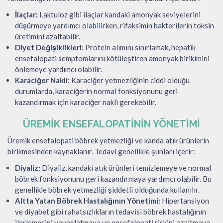
İlaçlar:
Laktuloz gibi ilaçlar kandaki amonyak seviyelerini
düşürmeye yardımcı olabilirken, rifaksimin bakterilerin toksin
üretimini azaltabilir.
Diyet Değişiklikleri:
Protein alımını sınırlamak, hepatik
ensefalopati semptomlarını kötüleştiren amonyak birikimini
önlemeye yardımcı olabilir.
Karaciğer Nakli:
Karaciğer yetmezliğinin ciddi olduğu
durumlarda, karaciğerin normal fonksiyonunu geri
kazandırmak için karaciğer nakli gerekebilir.
ÜREMIK ENSEFALOPATININ YÖNETIMI
Üremik ensefalopati böbrek yetmezliği ve kanda atık ürünlerin
birikmesinden kaynaklanır. Tedavi genellikle şunları içerir:
Diyaliz:
Diyaliz, kandaki atık ürünleri temizlemeye ve normal
böbrek fonksiyonunu geri kazandırmaya yardımcı olabilir. Bu
genellikle böbrek yetmezliği şiddetli olduğunda kullanılır.
Altta Yatan Böbrek Hastalığının Yönetimi:
Hipertansiyon
ve diyabet gibi rahatsızlıkların tedavisi böbrek hastalığının
ilerlemesini yavaşlatmaya ve ensefalopati riskini azaltmaya