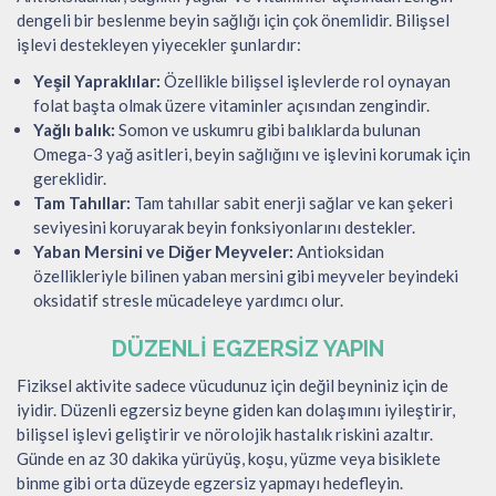
dengeli bir beslenme beyin sağlığı için çok önemlidir. Bilişsel
işlevi destekleyen yiyecekler şunlardır:
Yeşil Yapraklılar:
Özellikle bilişsel işlevlerde rol oynayan
folat başta olmak üzere vitaminler açısından zengindir.
Yağlı balık:
Somon ve uskumru gibi balıklarda bulunan
Omega-3 yağ asitleri, beyin sağlığını ve işlevini korumak için
gereklidir.
Tam Tahıllar:
Tam tahıllar sabit enerji sağlar ve kan şekeri
seviyesini koruyarak beyin fonksiyonlarını destekler.
Yaban Mersini ve Diğer Meyveler:
Antioksidan
özellikleriyle bilinen yaban mersini gibi meyveler beyindeki
oksidatif stresle mücadeleye yardımcı olur.
DÜZENLI EGZERSIZ YAPIN
Fiziksel aktivite sadece vücudunuz için değil beyniniz için de
iyidir. Düzenli egzersiz beyne giden kan dolaşımını iyileştirir,
bilişsel işlevi geliştirir ve nörolojik hastalık riskini azaltır.
Günde en az 30 dakika yürüyüş, koşu, yüzme veya bisiklete
binme gibi orta düzeyde egzersiz yapmayı hedefleyin.