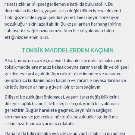
rahatsızlıklar bilişsel gerilemeye katkıda bulunabilir. Bu
durumların ilaçlarla, yaşam tarzı değişiklikleriyle ve düzenli
tıbbi gözetimle uygun şekilde yönetilmesi beyin fonksiyon
bozukluğu riskini azaltabilir. Bu koşullardan herhangi birine
sahipseniz, sağlık uzmanınızın önerilerini yakından takip
ettiğinizden emin olun.
TOKSIK MADDELERDEN KAÇININ
Alkol, uyuşturucu ve çevresel toksinler de dahil olmak üzere
toksik maddelere maruz kalmak beyne zarar verebilir ve bilişsel
gerilemeye yol açabilir. Aşırı alkol tüketiminden ve yasadışı
uyuşturucu kullanımından kaçının ve zararlı kimyasallardan ve
kirleticilerden arınmış güvenli bir ortam sağlayın.
Bilişsel bozukluğun önlenmesi, yaşam tarzı değişikliklerini
düzenli sağlık hizmeti ile birleştiren çok yönlü bir yaklaşım
gerektirir. Bugün harekete geçmek, beyninizin sağlığını
korumanıza ve gelecekte nörolojik bozukluklar geliştirme
riskini azaltmanıza yardımcı olabilir.
Daha fazla bilgi almak veya check-up yaptırmak için şu adresi