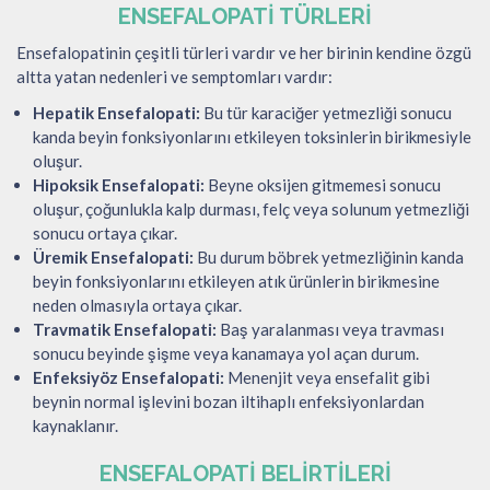
ENSEFALOPATI TÜRLERI
Ensefalopatinin çeşitli türleri vardır ve her birinin kendine özgü
altta yatan nedenleri ve semptomları vardır:
Hepatik Ensefalopati:
Bu tür karaciğer yetmezliği sonucu
kanda beyin fonksiyonlarını etkileyen toksinlerin birikmesiyle
oluşur.
Hipoksik Ensefalopati:
Beyne oksijen gitmemesi sonucu
oluşur, çoğunlukla kalp durması, felç veya solunum yetmezliği
sonucu ortaya çıkar.
Üremik Ensefalopati:
Bu durum böbrek yetmezliğinin kanda
beyin fonksiyonlarını etkileyen atık ürünlerin birikmesine
neden olmasıyla ortaya çıkar.
Travmatik Ensefalopati:
Baş yaralanması veya travması
sonucu beyinde şişme veya kanamaya yol açan durum.
Enfeksiyöz Ensefalopati:
Menenjit veya ensefalit gibi
beynin normal işlevini bozan iltihaplı enfeksiyonlardan
kaynaklanır.
ENSEFALOPATI BELIRTILERI