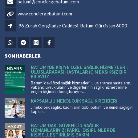
batumi@conciergebatumi.com
www.conciergebatumi.com
96 Zurab Gorgiladze Caddesi, Batum, Gürcistan 6000
SON HABERLER
BATUMI'DE KIŞIYE ÖZEL SAĞLIK HIZMETLERI:
NISAN 8
ULUSLARARASI HASTALAR İÇIN EKSIKSIZ BIR
KILAVUZ
Batumi'deki özel sağlık hizmetleri, uluslararası hastaların,
yabancı uyrukluların ve diğerlerinin sağlık hizmetlerine
erişim biçimini dönüştürüyor...
KAPSAMLI JINEKOLOJIK SAĞLIK REHBERI
AĞU 9
Jinekolojik sağlık, kadınların tıbbi bakımı ve genel sağlığını
kapsar...
BATUM'DAKI GÜVENILIR SAĞLIK
HAZ 27
UZMANLARINIZ: FARKLI DISIPLINLERDE
KIŞISELLEŞTIRILMIŞ BAKIM