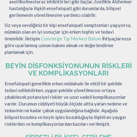
asetilkolinesteraz inhibitörleri gibi ilaçlar, özellikle Alzheimer
hastalığıyla ilişkili ensefalopati gibi durumlarda, bilişsel
gerilemenin yönetilmesine yardımcı olabilir.
Siz veya sevdiğiniz bir kişi ensefalopati semptomları yaşıyorsa,
mümkün olan en iyi sonuçlar için erken teşhis ve tedavi
önemlidir. İletişim
Concierge Tıp Merkezi Batum
İhtiyaçlarınıza
göre uyarlanmış uzman bakımı almak ve değerlendirme
planlamak için.
BEYIN DISFONKSIYONUNUN RISKLERI
VE KOMPLIKASYONLARI
Ensefalopati genellikle erken müdahale ile etkili bir şekilde
tedavi edilebilirken, uygun şekilde yönetilmezse ortaya
çıkabilecek potansiyel riskler ve uzun vadeli komplikasyonlar
vardır. Durumun ciddiyeti büyük ölçüde altta yatan nedene ve
tedavinin ne kadar çabuk uygulandığına bağlıdır. Aşağıda
bilişsel bozulma ve beyin işlev bozukluğuyla ilişkili en yaygın
risklerden ve komplikasyonlardan bazıları verilmiştir.