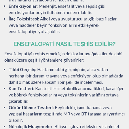
Enfeksiyonlar:
Menenjit, ensefalit veya sepsis gibi
enfeksiyonlar beyin iltihabına neden olabilir.
İlaç Toksisitesi:
Alkol veya uyuşturucular gibi bazı ilaçlar
veya maddeler beyin fonksiyonlarını etkileyerek
ensefalopatiye yol açabilir.
ENSEFALOPATI NASIL TEŞHIS EDILIR?
Ensefalopatiyi teşhis etmek için doktorlar aşağıdakiler de dahil
olmak üzere çeşitli yöntemlere güvenirler:
Tıbbi Geçmiş:
Hastanın tıbbi geçmişinin, altta yatan
herhangi bir durum, travma veya enfeksiyon olup olmadığı da
dahil olmak üzere kapsamlı bir şekilde incelenmesi.
Kan Testleri:
Kan testleri metabolik anormallikleri, karaciğer
ve böbrek fonksiyonlarını veya toksinlerin varlığını ortaya
çıkarabilir.
Görüntüleme Testleri:
Beyindeki şişme, kanama veya
yapısal hasarların tespitinde MR veya BT taramaları yardımcı
olabilir.
Nörolojik Muayeneler:
Bilişsel işlev, refleksler ve zihinsel