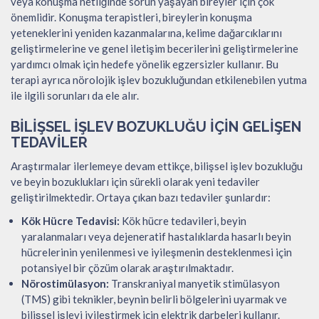
veya konuşma netliğinde sorun yaşayan bireyler için çok
önemlidir. Konuşma terapistleri, bireylerin konuşma
yeteneklerini yeniden kazanmalarına, kelime dağarcıklarını
geliştirmelerine ve genel iletişim becerilerini geliştirmelerine
yardımcı olmak için hedefe yönelik egzersizler kullanır. Bu
terapi ayrıca nörolojik işlev bozukluğundan etkilenebilen yutma
ile ilgili sorunları da ele alır.
BILIŞSEL İŞLEV BOZUKLUĞU IÇIN GELIŞEN
TEDAVILER
Araştırmalar ilerlemeye devam ettikçe, bilişsel işlev bozukluğu
ve beyin bozuklukları için sürekli olarak yeni tedaviler
geliştirilmektedir. Ortaya çıkan bazı tedaviler şunlardır:
Kök Hücre Tedavisi:
Kök hücre tedavileri, beyin
yaralanmaları veya dejeneratif hastalıklarda hasarlı beyin
hücrelerinin yenilenmesi ve iyileşmenin desteklenmesi için
potansiyel bir çözüm olarak araştırılmaktadır.
Nörostimülasyon:
Transkraniyal manyetik stimülasyon
(TMS) gibi teknikler, beynin belirli bölgelerini uyarmak ve
bilişsel işlevi iyileştirmek için elektrik darbeleri kullanır.