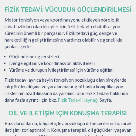
FIZIK TEDAVI: VÜCUDUN GÜÇLENDIRILMESI
Motor fonksiyon veya koordinasyonu etkileyen nörolojik
rahatsızlıkları olan bireyler için fizik tedavi, rehabilitasyon
sürecinin önemli bir parçasıdır. Fizik tedavi güç, denge ve
hareketliliğin geliştirilmesine yardımcı olabilir ve genellikle
şunları içerir:
Güçlendirme egzersizleri
Denge eğitimi ve koordinasyon aktiviteleri
Yürüme ve duruşun iyileştirilmesi için yürüme eğitimi
Fizik tedavi ayrıca beyin fonksiyon bozukluğu olan bireylerde
sık görülen düşme ve yaralanmalar gibi başka komplikasyon
risklerinin azaltılmasına da yardımcı olur. Fizik tedavi hakkında
daha fazla ayrıntı için, bkz.
Fizik Tedavi Kaynağı
Sayfa.
DIL VE İLETIŞIM IÇIN KONUŞMA TERAPISI
Bazı durumlarda, bilişsel işlev bozukluğu dil becerilerini bozarak
iletişimi zorlaştırabilir. Konuşma terapisi, dil güçlükleri yaşayan