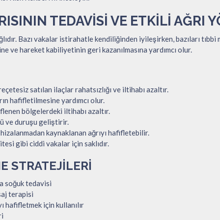
RISININ TEDAVISI VE ETKILI AĞRI 
ıdır. Bazı vakalar istirahatle kendiliğinden iyileşirken, bazıları tıbbi
ne ve hareket kabiliyetinin geri kazanılmasına yardımcı olur.
tesiz satılan ilaçlar rahatsızlığı ve iltihabı azaltır.
n hafifletilmesine yardımcı olur.
enen bölgelerdeki iltihabı azaltır.
ü ve duruşu geliştirir.
hizalanmadan kaynaklanan ağrıyı hafifletebilir.
esi gibi ciddi vakalar için saklıdır.
E STRATEJILERI
ya soğuk tedavisi
aj terapisi
 hafifletmek için kullanılır
ri