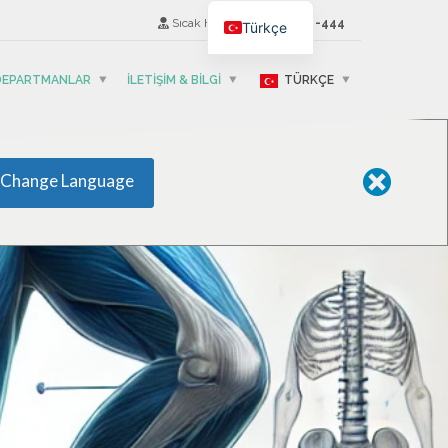
Sıcak Hat
(+995) 593-501-444
Türkçe
 DEPARTMANLAR
İLETIŞIM & BILGI
TÜRKÇE
Change Language