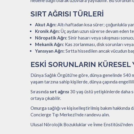
nedene bağlı olarak uzuvlara yayılabilir. Bu sorunun 
SIRT AĞRISI TÜRLERI
Akut Ağrı:
Altı haftadan kısa sürer; çoğunlukla y
Kronik Ağrı:
Üç aydan uzun sürerse devam eden ted
Nöropatik Ağrı:
Sinir hasarı veya sıkışması sonu
Mekanik Ağrı:
Kas zorlanması, disk sorunları veya o
Yansıyan Ağrı:
Sırtta hissedilen ancak vücudun ba
ESKI SORUNLARIN KÜRESEL 
Dünya Sağlık Örgütü'ne göre, dünya genelinde 540 mily
yaşam tarzına sahip kişilerde, dünya çapında engellili
Sırasında
sırt ağrısı
30 yaş üstü yetişkinlerde daha sı
ortaya çıkabilir.
Omurga sağlığı ve kişiselleştirilmiş bakım hakkında 
Concierge Tıp Merkezi'nde randevu alın.
Ulusal Nörolojik Bozukluklar ve İnme Enstitüsü'nden s