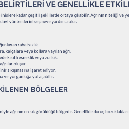
 BELIRTILERI VE GENELLIKLE ETK
hislere kadar çeşitli şekillerde ortaya çıkabilir. Ağrının niteliği ve ye
davi yöntemlerini seçmeye yardımcı olur.
ğunlaşan rahatsızlık.
a, kalçalara veya kollara yayılan ağrı.
 kısıtlı esneklik veya zorluk.
ağrılar oluşur.
inir sıkışmasına işaret ediyor.
na ve yorgunluğa yol açabilir.
TKILENEN BÖLGELER
iyle ağrının en sık görüldüğü bölgedir. Genellikle duruş bozuklukları,