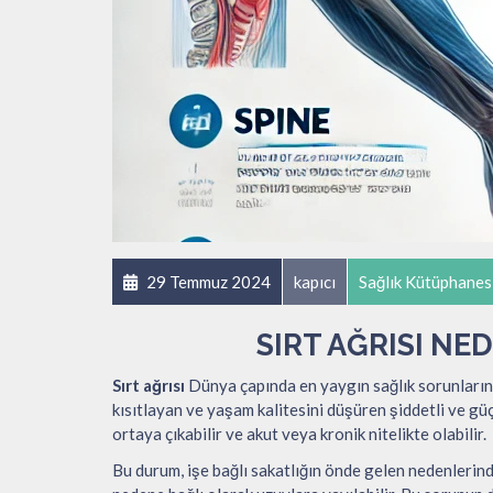
29 Temmuz 2024
kapıcı
Sağlık Kütüphanes
SIRT AĞRISI NE
Sırt ağrısı
Dünya çapında en yaygın sağlık sorunlarında
kısıtlayan ve yaşam kalitesini düşüren şiddetli ve gü
ortaya çıkabilir ve akut veya kronik nitelikte olabilir.
Bu durum, işe bağlı sakatlığın önde gelen nedenlerinde