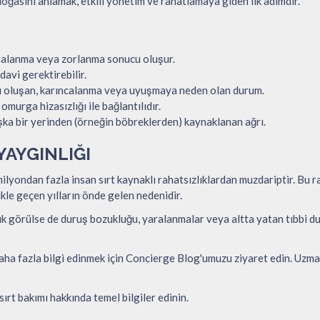
doğasını anlamak, etkili yönetim ve rahatlamaya giden ilk adımdır.
aralanma veya zorlanma sonucu oluşur.
avi gerektirebilir.
cu oluşan, karıncalanma veya uyuşmaya neden olan durum.
murga hizasızlığı ile bağlantılıdır.
şka bir yerinden (örneğin böbreklerden) kaynaklanan ağrı.
YAYGINLIĞI
ondan fazla insan sırt kaynaklı rahatsızlıklardan muzdariptir. Bu raha
kle geçen yılların önde gelen nedenidir.
k görülse de duruş bozukluğu, yaralanmalar veya altta yatan tıbbi dur
daha fazla bilgi edinmek için Concierge Blog'umuzu ziyaret edin. Uz
ırt bakımı hakkında temel bilgiler edinin.